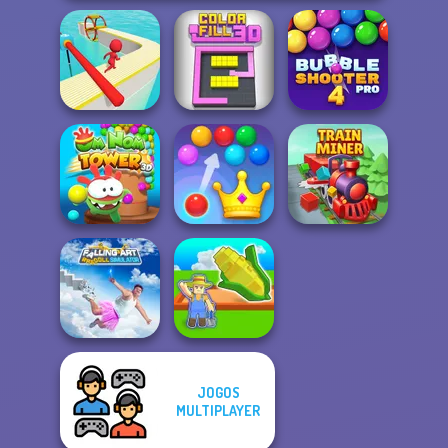
Bubble Shooter
Fun Race 3D
Color Fill 3D
Pro 4
Om Nom Tower
Royal Bubble
3D
Blast
Train Miner
JOGOS
Falling Art
Ragdoll
MULTIPLAYER
My Garden
Simulator
Journey