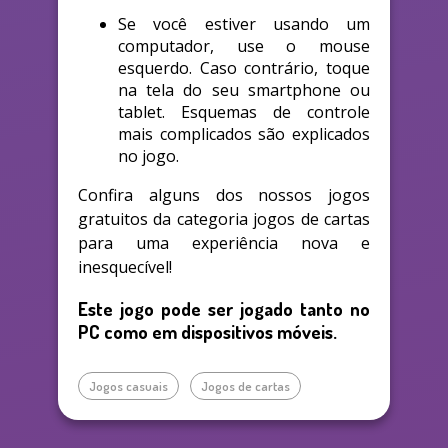
Se você estiver usando um
computador, use o mouse
esquerdo. Caso contrário, toque
na tela do seu smartphone ou
tablet. Esquemas de controle
mais complicados são explicados
no jogo.
Confira alguns dos nossos jogos
gratuitos da categoria jogos de cartas
para uma experiência nova e
inesquecível!
Este jogo pode ser jogado tanto no
PC como em dispositivos móveis.
Jogos casuais
Jogos de cartas