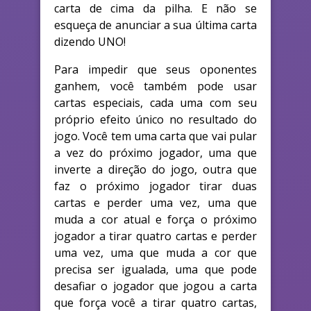
carta de cima da pilha. E não se
esqueça de anunciar a sua última carta
dizendo UNO!
Para impedir que seus oponentes
ganhem, você também pode usar
cartas especiais, cada uma com seu
próprio efeito único no resultado do
jogo. Você tem uma carta que vai pular
a vez do próximo jogador, uma que
inverte a direção do jogo, outra que
faz o próximo jogador tirar duas
cartas e perder uma vez, uma que
muda a cor atual e força o próximo
jogador a tirar quatro cartas e perder
uma vez, uma que muda a cor que
precisa ser igualada, uma que pode
desafiar o jogador que jogou a carta
que força você a tirar quatro cartas,