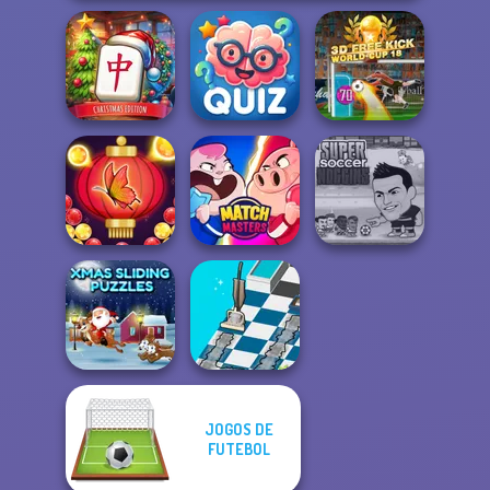
Mahjong at
Home -
Quizmania: Trivia
3D Free Kick
Christmas Ed...
Game
World Cup 18
Bubble Shooter
Super Soccer
Butterfly
Match Masters
Noggins
JOGOS DE
Xmas Sliding
FUTEBOL
Dusty Maze
Puzzles
Hunter