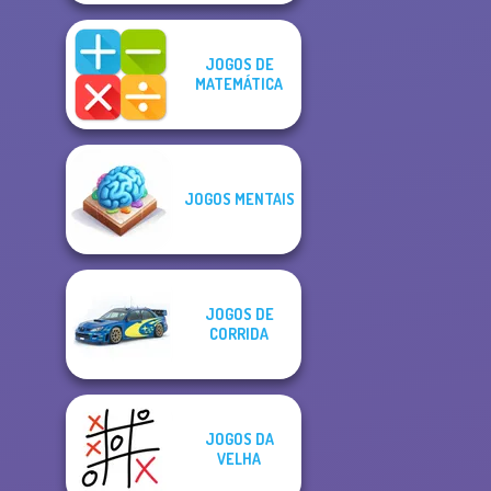
JOGOS DE
MATEMÁTICA
JOGOS MENTAIS
JOGOS DE
CORRIDA
JOGOS DA
VELHA