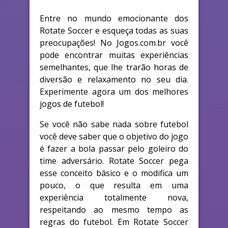
Entre no mundo emocionante dos
Rotate Soccer e esqueça todas as suas
preocupações! No Jogos.com.br você
pode encontrar muitas experiências
semelhantes, que lhe trarão horas de
diversão e relaxamento no seu dia.
Experimente agora um dos melhores
jogos de futebol!
Se você não sabe nada sobre futebol
você deve saber que o objetivo do jogo
é fazer a bola passar pelo goleiro do
time adversário. Rotate Soccer pega
esse conceito básico e o modifica um
pouco, o que resulta em uma
experiência totalmente nova,
respeitando ao mesmo tempo as
regras do futebol. Em Rotate Soccer