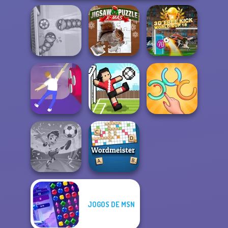
Jigsaw Puzzle
3D Free Kick
Soccer Snakes
XMas
World Cup 18
Untangle Rings
Balance It
Soccer Random
Master
JOGOS DE MSN
Football
Superstars 2024
Wordmeister