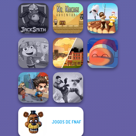
Mr. Macagi
Jacksmith
Adventures
Raft Life
Poptropica
End of War
Fireblob Winter
JOGOS DE FNAF
Last Day On Earth
Survival
Gang Brawlers