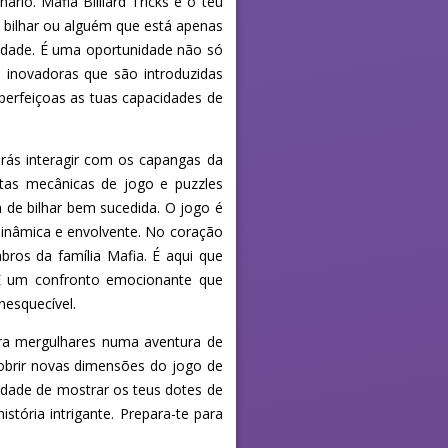
rio. Mafia Billiard Tricks é o teu
 bilhar ou alguém que está apenas
lidade. É uma oportunidade não só
 inovadoras que são introduzidas
perfeiçoas as tuas capacidades de
 irás interagir com os capangas da
tas mecânicas de jogo e puzzles
a de bilhar bem sucedida. O jogo é
dinâmica e envolvente. No coração
bros da família Mafia. É aqui que
 É um confronto emocionante que
nesquecível.
para mergulhares numa aventura de
cobrir novas dimensões do jogo de
nidade de mostrar os teus dotes de
tória intrigante. Prepara-te para