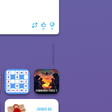
21
9
JOGOS DE
Mathematical
Commando