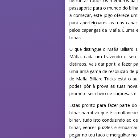
defrontar todos os membros da fam
passaporte para o mundo do bilha
a começar, este jogo oferece uma
para aperfeiçoares as tuas capa
pelos capangas da Máfia. É uma e
bilhar.
O que distingue o Mafia Billiard 
Máfia, cada um trazendo o seu 
distintos, vais dar por ti a faze
uma amálgama de resolução de pro
de Mafia Billiard Tricks está o 
podes pôr à prova as tuas nova
promete ser cheio de surpresas e 
Estás pronto para fazer parte do
bilhar narrativa que é simultane
bilhar, tudo isto conduzindo ao d
bilhar, vencer puzzles e embarca
pegar no teu taco e mergulhar no m