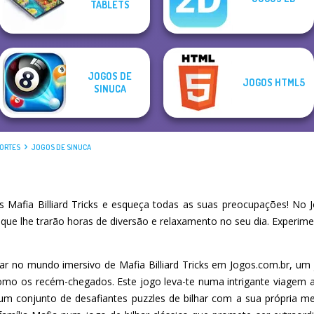
TABLETS
Egg Farm
And Fight
Hiding
Stacker
JOGOS DE
JOGOS HTML5
SINUCA
PORTES
JOGOS DE SINUCA
Mafia Billiard Tricks e esqueça todas as suas preocupações! No 
 que lhe trarão horas de diversão e relaxamento no seu dia. Experi
har no mundo imersivo de Mafia Billiard Tricks em Jogos.com.br, um 
 como os recém-chegados. Este jogo leva-te numa intrigante viage
m conjunto de desafiantes puzzles de bilhar com a sua própria mec