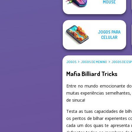
MOUSE
Peg Solitaire
Billionaires
JOGOS PARA
CELULAR
JOGOS
JOGOS DE MENINO
JOGOS DE ES
Mafia Billiard Tricks
Entre no mundo emocionante dos 
muitas experiências semelhantes,
de sinuca!
Testa as tuas capacidades de bil
os peritos de bilhar experientes
cada um dos quais te apresenta u