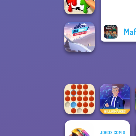
Valentine
Maf
Paint It
Ski Jump
Challenge
JOGOS COM O