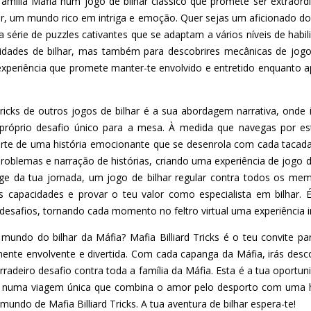
ília Mafia num jogo de bilhar clássico que promete ser extraordiná
r, um mundo rico em intriga e emoção. Quer sejas um aficionado do
 série de puzzles cativantes que se adaptam a vários níveis de habi
cidades de bilhar, mas também para descobrires mecânicas de jogo
xperiência que promete manter-te envolvido e entretido enquanto a
Tricks de outros jogos de bilhar é a sua abordagem narrativa, onde
próprio desafio único para a mesa. À medida que navegas por es
r parte de uma história emocionante que se desenrola com cada tacad
blemas e narração de histórias, criando uma experiência de jogo 
auge da tua jornada, um jogo de bilhar regular contra todos os mem
s capacidades e provar o teu valor como especialista em bilhar.
desafios, tornando cada momento no feltro virtual uma experiência i
 mundo do bilhar da Máfia? Mafia Billiard Tricks é o teu convite 
amente envolvente e divertida. Com cada capanga da Máfia, irás des
erradeiro desafio contra toda a família da Máfia. Esta é a tua oportu
r numa viagem única que combina o amor pelo desporto com uma his
undo de Mafia Billiard Tricks. A tua aventura de bilhar espera-te!