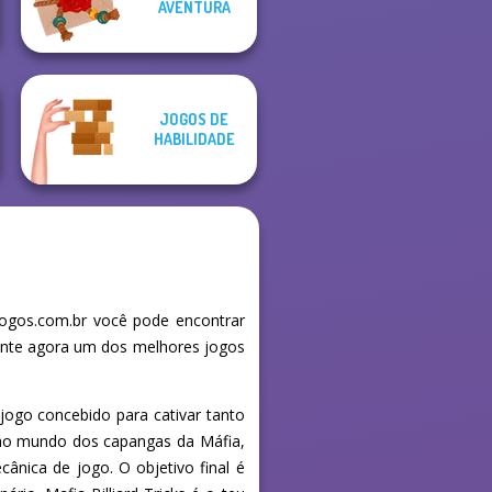
AVENTURA
Crossword
Force 2
JOGOS DE
HABILIDADE
Jogos.com.br você pode encontrar
mente agora um dos melhores jogos
jogo concebido para cativar tanto
m ao mundo dos capangas da Máfia,
ânica de jogo. O objetivo final é