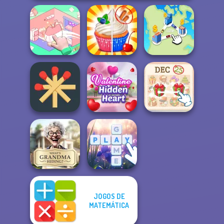
Organization
Princess
Rachel Holmes
State Connect
Matchstick
Valentine Hidden
KrisMas Mahjong
Puzzles
Heart
2
JOGOS DE
What Is Grandma
MATEMÁTICA
Hiding
Bubble Letters