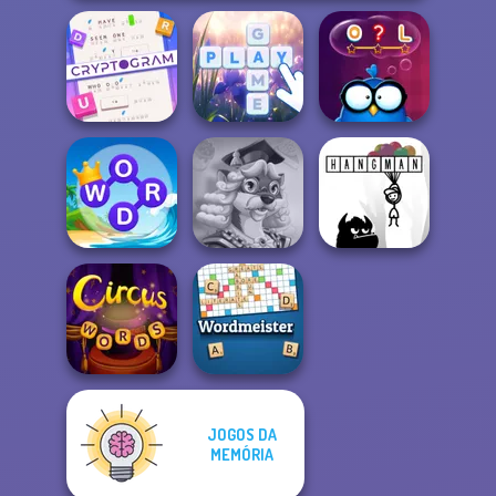
Cryptogram:
Word Brain
Puzzle
Bubble Letters
Words with Owl
Word Connect
Words With Prof.
Puzzle
Wisely
Hangman
JOGOS DA
MEMÓRIA
Circus Words
Wordmeister