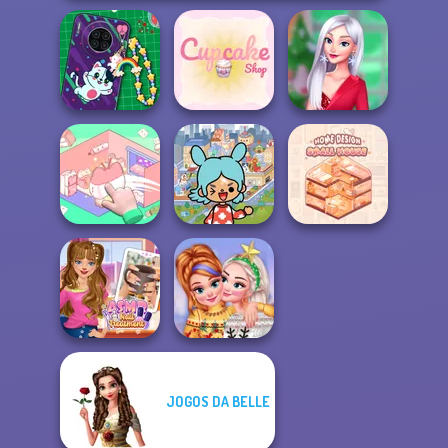
DIY Phone Case
My Christmas
Shop
Cupcake Shop
Party Prep
Toca Boca
Organization
Everything
Home Design:
Princess
Unlocked
Small House
JOGOS DA BELLE
ASMR Nail
New Christmas
Treatment
Sweater Design