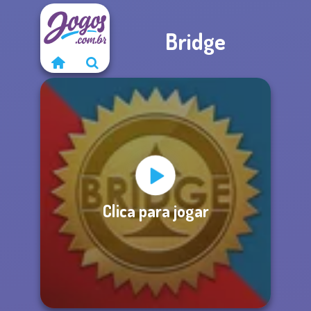
Bridge
Clica para jogar