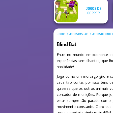
JOGOS DE
CORRER
JOGOS
JOGOS CASUAIS
JOGOS DE HABIL
Blind Bat
Entre no mundo emocionante dos
experiências semelhantes, que l
habilidade!
Joga como um morcego giro e com
cada tiro conta, por isso tens 
quiseres que os outros animais vo
contador de munições. Porque jo
estar sempre tão parado como go
movimento constante. Claro que
torna a pontaria ainda mais difícil.