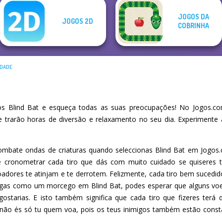
JOGOS DA
JOGOS 2D
COBRINHA
IDADE
 Blind Bat e esqueça todas as suas preocupações! No Jogos.co
he trarão horas de diversão e relaxamento no seu dia. Experiment
bate ondas de criaturas quando seleccionas Blind Bat em Jogos.
de cronometrar cada tiro que dás com muito cuidado se quiseres
adores te atinjam e te derrotem. Felizmente, cada tiro bem sucedido
gas como um morcego em Blind Bat, podes esperar que alguns voem
starias. E isto também significa que cada tiro que fizeres terá 
 não és só tu quem voa, pois os teus inimigos também estão con