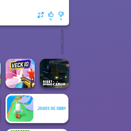
15
11
JOGOS DE OBBY
Night OffRoad
Veck.io
Cargo