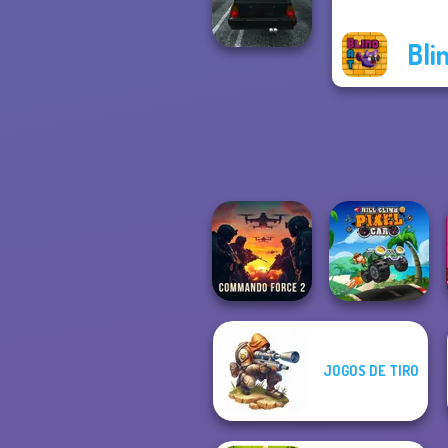
Avenger Guard
Bli
Highway Traffic
JOGOS DE TIRO
Commando
Hill Climb Pixel
Force 2
Car