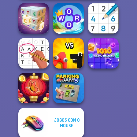
Word Connect
Mystic Mahjong
Puzzle
Sudoku Royal
Alphabet: Merge
10X10 Gems
Letters Match
And Fight
Deluxe
JOGOS COM O
Bubble Shooter
MOUSE
Butterfly
Parking Jam