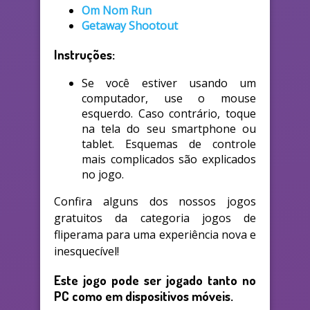
Om Nom Run
Getaway Shootout
Instruções:
Se você estiver usando um
computador, use o mouse
esquerdo. Caso contrário, toque
na tela do seu smartphone ou
tablet. Esquemas de controle
mais complicados são explicados
no jogo.
Confira alguns dos nossos jogos
gratuitos da categoria jogos de
fliperama para uma experiência nova e
inesquecível!
Este jogo pode ser jogado tanto no
PC como em dispositivos móveis.