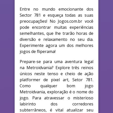
Entre no mundo emocionante dos
Sector 781 e esqueça todas as suas
preocupações! No Jogos.com.br você
pode encontrar muitas experiências
semelhantes, que lhe trarão horas de
diversão e relaxamento no seu dia.
Experimente agora um dos melhores
jogos de fliperama!
Prepare-se para uma aventura legal
na Metroidvania? Explore três reinos
únicos neste tenso e cheio de ação
platformer de pixel art, Setor 781.
Como qualquer bom jogo
Metroidvania, exploração é o nome do
jogo. Para atravessar o misterioso
labirinto dos corredores
subterrâneos, é vital atualizar seu