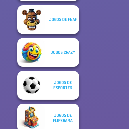
JOGOS DE FNAF
JOGOS CRAZY
JOGOS DE
ESPORTES
JOGOS DE
FLIPERAMA