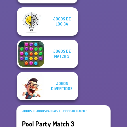
JOGOS DE
LÓGICA
JOGOS DE
MATCH 3
JOGOS
DIVERTIDOS
JOGOS
JOGOS CASUAIS
JOGOS DE MATCH 3
Pool Party Match 3