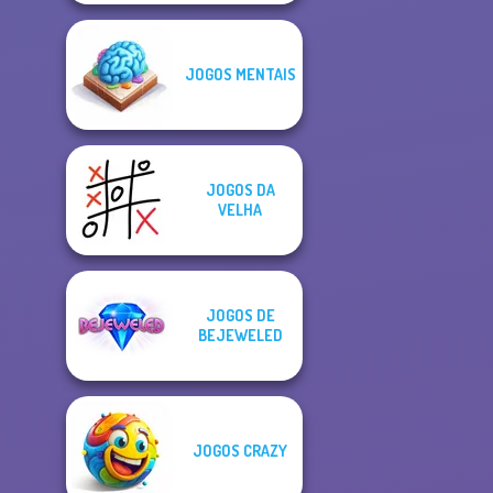
JOGOS MENTAIS
JOGOS DA
VELHA
JOGOS DE
BEJEWELED
JOGOS CRAZY