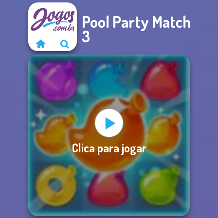
Pool Party Match
3
Clica para jogar