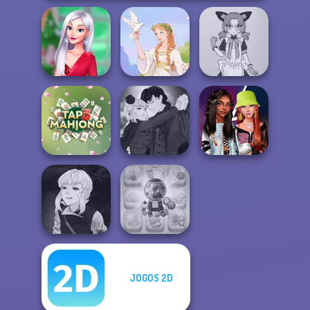
My Christmas
Tokyo Mew Mew
Party Prep
Greek Gods
Creator
Manga Creator
Vampire Hunter
Fashionistas'
Tap 3 Mahjong
P...
Faceoff
Manga Creator
JOGOS 2D
Vampire Hunter
Candy Shop
P...
Merge