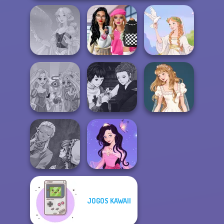
Bab's Back to
School Style
Faithful Elf
Cha...
Greek Gods
Manga Creator
Rapunzel
Vampire Hunter
Wedding Dress
Zombie Curse
P...
Design 2
Manga Creator
JOGOS KAWAII
World Of
Dress up Azalea
Fantasy...
5