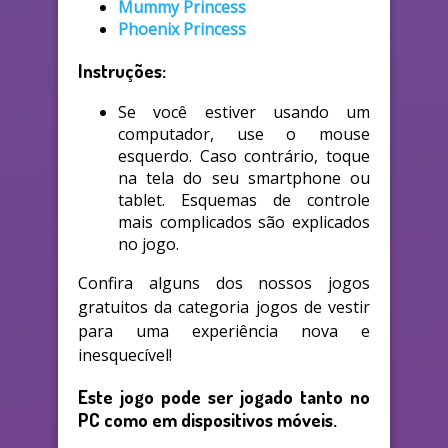
Mummy Princess
Phoenix Princess
Instruções:
Se você estiver usando um
computador, use o mouse
esquerdo. Caso contrário, toque
na tela do seu smartphone ou
tablet. Esquemas de controle
mais complicados são explicados
no jogo.
Confira alguns dos nossos jogos
gratuitos da categoria jogos de vestir
para uma experiência nova e
inesquecível!
Este jogo pode ser jogado tanto no
PC como em dispositivos móveis.