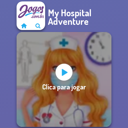
My Hospital
Adventure
Clica para jogar