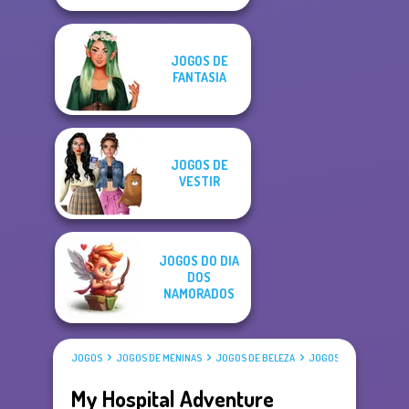
JOGOS DE
FANTASIA
JOGOS DE
VESTIR
JOGOS DO DIA
DOS
NAMORADOS
JOGOS
JOGOS DE MENINAS
JOGOS DE BELEZA
JOGOS DE VESTIR
My Hospital Adventure