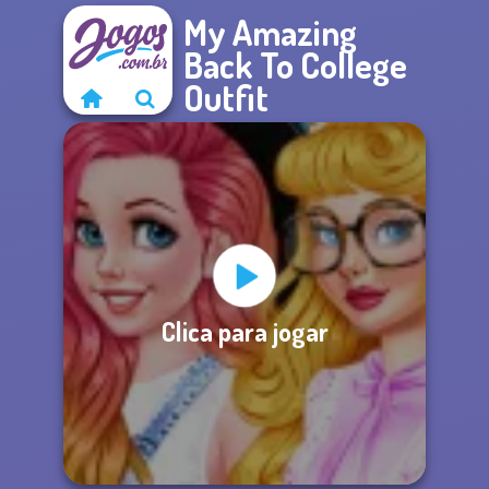
My Amazing
Back To College
Outfit
Clica para jogar