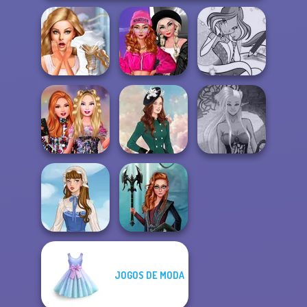
Fashion Wars
Bridezilla: Prank
Monochrome Vs
Winx Paint Fairy
The Bride
Rai...
Color
Bestie Birthday
Dark Mage
Surprise
Kate Middleton
Creator
JOGOS DE MODA
Centaur
French Folklore
Princesses