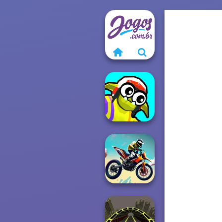
Funny Blade &
Magic