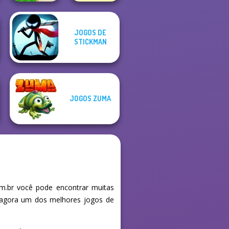
JOGOS DE
STICKMAN
Mini Golf Saga
Ball Drop
JOGOS ZUMA
m.br você pode encontrar muitas
e agora um dos melhores jogos de