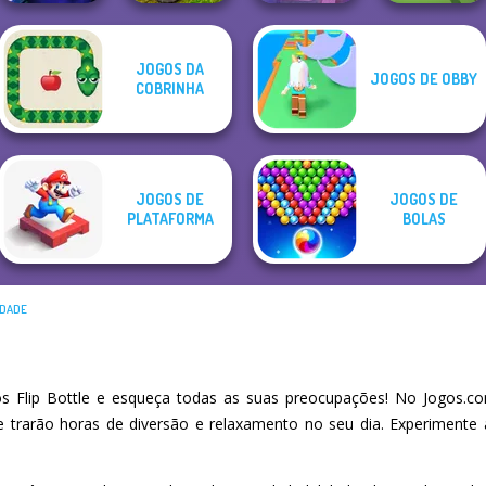
JOGOS DA
JOGOS DE OBBY
MX Offroad
Cut The Rope:
COBRINHA
Cursed Dreams
Master
Time Travel
Pool Master 3D
JOGOS DE
JOGOS DE
PLATAFORMA
BOLAS
IDADE
 Flip Bottle e esqueça todas as suas preocupações! No Jogos.co
he trarão horas de diversão e relaxamento no seu dia. Experiment