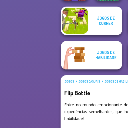
Noob Miner:
Super Soccer
JOGOS DE
Escape From
Noggins
CORRER
Prison
Christmas
JOGOS DE
HABILIDADE
JOGOS
JOGOS CASUAIS
JOGOS DE HABIL
Flip Bottle
Entre no mundo emocionante dos
experiências semelhantes, que l
habilidade!