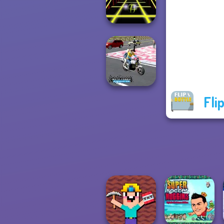
Bike Jump
Ball Surfer 3D
Fli
Moto Cabbie
Simulator