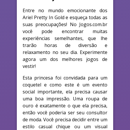
Entre no mundo emocionante dos
Ariel Pretty In Gold e esqueça todas as
suas preocupações! No Jogos.com.br
você pode encontrar muitas
experiências semelhantes, que lhe
trarão horas de diversão e
relaxamento no seu dia. Experimente
agora um dos melhores jogos de
vestir!
Esta princesa foi convidada para um
coquetel e como este é um evento
social importante, ela precisa causar
uma boa impressão. Uma roupa de
ouro é exatamente o que ela precisa,
então você poderia ser seu consultor
de moda. Você precisa decidir entre um
estilo casual chique ou um visual