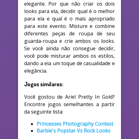
elegante. Por que não criar os dois
looks para ela, decidir qual é o melhor
para ela e qual é o mais apropriado
para este evento. Misture e combine
diferentes peças de roupa de seu
guarda-roupa e crie ambos os looks.
Se você ainda não consegue decidir,
você pode misturar ambos os estilos,
dando a ela um toque de casualidade e
elegância.
Jogos similares:
Você gostou de Ariel Pretty In Gold?
Encontre jogos semelhantes a partir
da seguinte lista:
Princesses Photography Contest
Barbie's Popstar Vs Rock Looks