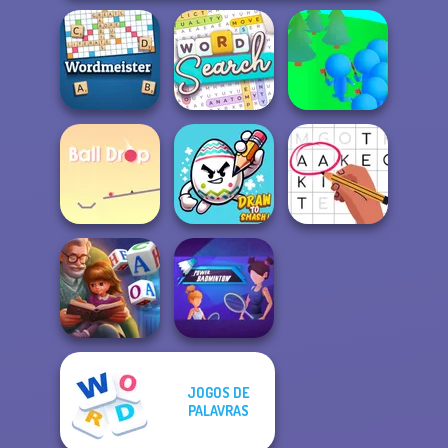
Word Search
Crowd
Wordmeister
Puzzle
Lumberjack
Ball Drop
Draw To Smash!
Letters Match
JOGOS DE
Word Scramble:
PALAVRAS
Power
Family Tales
Badminton