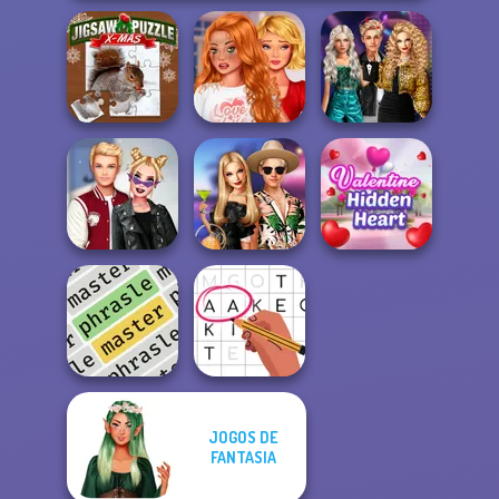
Bestie To The
Party Crashers
Jigsaw Puzzle
Rescue Breakup
Ex-Boyfriend
XMas
P...
Ed...
Kiss, Marry, Hate
BFFs' Birthday
Valentine Hidden
Challenge
Bash For Babs
Heart
JOGOS DE
FANTASIA
Phrasle Master
Letters Match