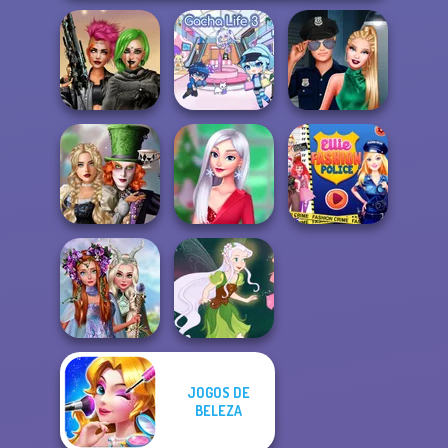
Cyberpunk
Style Police
Shieldmaidens
Gacha Life 3
Officer
Alice and
Friends:
My Christmas
Ellie Fashion
Enchanted W...
Party Prep
Police
JOGOS DE
Princesses
Fantasy
BELEZA
Makeover
Pixie Friends