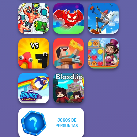
Obby The
Only Up 3D
Legendary
Parkour Go
Funny Shooter 2
Dragon
Ascend
Alphabet: Merge
Noob: Zombie
Vega Mix: Fairy
And Fight
Prison Escape
Town
JOGOS DE
PERGUNTAS
Bouncemasters
Bloxd.io