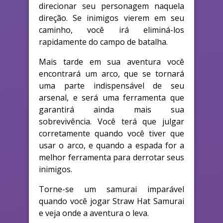
direcionar seu personagem naquela
direção. Se inimigos vierem em seu
caminho, você irá eliminá-los
rapidamente do campo de batalha.
Mais tarde em sua aventura você
encontrará um arco, que se tornará
uma parte indispensável de seu
arsenal, e será uma ferramenta que
garantirá ainda mais sua
sobrevivência. Você terá que julgar
corretamente quando você tiver que
usar o arco, e quando a espada for a
melhor ferramenta para derrotar seus
inimigos.
Torne-se um samurai imparável
quando você jogar Straw Hat Samurai
e veja onde a aventura o leva.