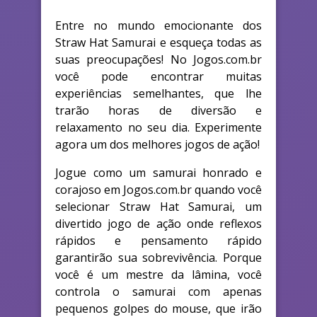
Entre no mundo emocionante dos
Straw Hat Samurai e esqueça todas as
suas preocupações! No Jogos.com.br
você pode encontrar muitas
experiências semelhantes, que lhe
trarão horas de diversão e
relaxamento no seu dia. Experimente
agora um dos melhores jogos de ação!
Jogue como um samurai honrado e
corajoso em Jogos.com.br quando você
selecionar Straw Hat Samurai, um
divertido jogo de ação onde reflexos
rápidos e pensamento rápido
garantirão sua sobrevivência. Porque
você é um mestre da lâmina, você
controla o samurai com apenas
pequenos golpes do mouse, que irão