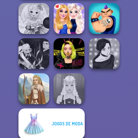
Anime Fairy
Creator
BFFs Night Out
Ink Inc Tattoo
Manga Creator
Vampire Hunter
Urban Glam
Manga Creator -
P...
Warriors
Rebels Page 2
JOGOS DE MODA
Viking Woman
Elven Makeover