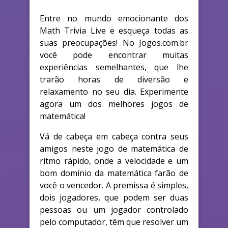
Entre no mundo emocionante dos
Math Trivia Live e esqueça todas as
suas preocupações! No Jogos.com.br
você pode encontrar muitas
experiências semelhantes, que lhe
trarão horas de diversão e
relaxamento no seu dia. Experimente
agora um dos melhores jogos de
matemática!
Vá de cabeça em cabeça contra seus
amigos neste jogo de matemática de
ritmo rápido, onde a velocidade e um
bom domínio da matemática farão de
você o vencedor. A premissa é simples,
dois jogadores, que podem ser duas
pessoas ou um jogador controlado
pelo computador, têm que resolver um