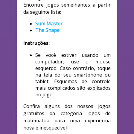
Encontre jogos semelhantes a partir
da seguinte lista:
Sum Master
The Shape
Instruções:
Se você estiver usando um
computador, use o mouse
esquerdo. Caso contrário, toque
na tela do seu smartphone ou
tablet. Esquemas de controle
mais complicados são explicados
no jogo.
Confira alguns dos nossos jogos
gratuitos da categoria jogos de
matemática para uma experiência
nova e inesquecível!