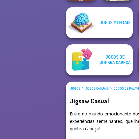
JOGOS MENTAIS
What Is Grandma
Rescue Hero
Hiding
JOGOS DE
QUEBRA CABEÇA
JOGOS
JOGOS CASUAIS
JOGOS DE PALAV
Jigsaw Casual
Entre no mundo emocionante dos 
experiências semelhantes, que l
quebra cabeça!