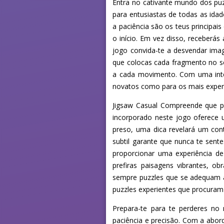
Entra no cativante mundo dos pu
para entusiastas de todas as ida
a paciência são os teus principa
o início. Em vez disso, receberá
jogo convida-te a desvendar ima
que colocas cada fragmento no se
a cada movimento. Com uma interf
novatos como para os mais exper
Jigsaw Casual Compreende que po
incorporado neste jogo oferece 
preso, uma dica revelará um con
subtil garante que nunca te sen
proporcionar uma experiência de 
prefiras paisagens vibrantes, o
sempre puzzles que se adequam a
puzzles experientes que procuram
Prepara-te para te perderes no
paciência e precisão. Com a abord