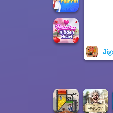
Wars
Happy Boss Pull
Pin
Jig
Valentine Hidden
Heart