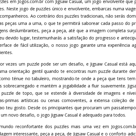
zzles em Jogos.com.br com Jigsaw Casual, um jogo envolvente que p
des. Neste jogo de puzzles único e envolvente, embarcas numa viag
is companheiros. Ao contrário dos puzzles tradicionais, não serás d
s as peças uma a uma, o que te permitirá saborear cada passo do p
gens deslumbrantes, peça a peça, até que a imagem completa surja
u devido lugar, testemunharás a satisfação do progresso e anteci
ace de fácil utilização, o nosso jogo garante uma experiência ag
ientes.
r vezes um puzzle pode ser um desafio, e Jigsaw Casual está aqui
uma orientação gentil quando te encontras num puzzle durante d
torno ténue no tabuleiro, mostrando-te onde a peça que tens tem d
tes sobrecarregado e mantém a jogabilidade a fluir suavemente. Ji
puzzle de topo, que se estende à diversidade de imagens e níveis
bras-primas artísticas ou cenas comoventes, a extensa coleção de
o teu gosto. Desde os principiantes que procuram um passatempo 
 um novo desafio, o jogo Jigsaw Casual é adequado para todos.
 mundo reconfortante dos puzzles mais uma vez em Jogos.com.br
agem interessante, peça a peça, de Jigsaw Casual e o conforto adic