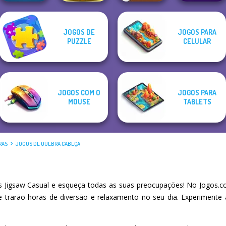
Giant Sushi:
JOGOS DE
JOGOS PARA
Merge Master
Jigsaw Puzzle
Power
PUZZLE
CELULAR
Wordmeister
Game
XMas
Badminton
JOGOS COM O
JOGOS PARA
MOUSE
TABLETS
RAS
JOGOS DE QUEBRA CABEÇA
Jigsaw Casual e esqueça todas as suas preocupações! No Jogos.c
he trarão horas de diversão e relaxamento no seu dia. Experiment