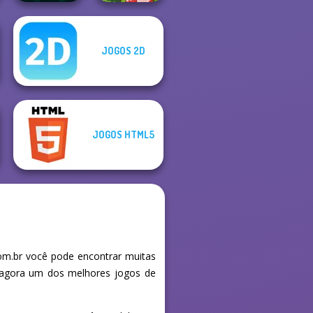
JOGOS 2D
Dungeon Master
Knight
Egg Farm
JOGOS HTML5
om.br você pode encontrar muitas
e agora um dos melhores jogos de