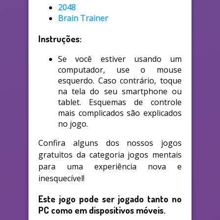
2048
Brain Trainer
Instruções:
Se você estiver usando um
computador, use o mouse
esquerdo. Caso contrário, toque
na tela do seu smartphone ou
tablet. Esquemas de controle
mais complicados são explicados
no jogo.
Confira alguns dos nossos jogos
gratuitos da categoria jogos mentais
para uma experiência nova e
inesquecível!
Este jogo pode ser jogado tanto no
PC como em dispositivos móveis.