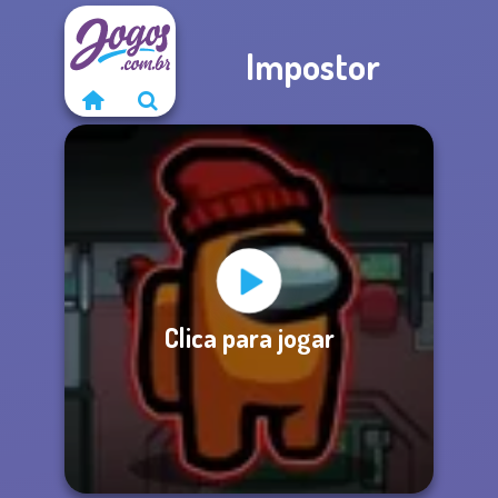
Impostor
Clica para jogar