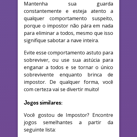
Mantenha sua guarda
constantemente e esteja atento a
qualquer comportamento suspeito,
porque o impostor não pára em nada
para eliminar a todos, mesmo que isso
signifique sabotar a nave inteira.
Evite esse comportamento astuto para
sobreviver, ou use sua astúcia para
enganar a todos e se tornar o único
sobrevivente enquanto brinca de
impostor. De qualquer forma, você
com certeza vai se divertir muito!
Jogos similares:
Você gostou de Impostor? Encontre
jogos semelhantes a partir da
seguinte lista: