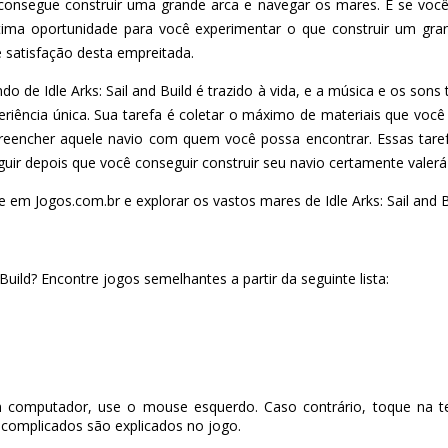
ê consegue construir uma grande arca e navegar os mares. E se voc
 ótima oportunidade para você experimentar o que construir um gra
 satisfação desta empreitada.
o de Idle Arks: Sail and Build é trazido à vida, e a música e os so
eriência única. Sua tarefa é coletar o máximo de materiais que voc
preencher aquele navio com quem você possa encontrar. Essas tare
guir depois que você conseguir construir seu navio certamente valerá
e em Jogos.com.br e explorar os vastos mares de Idle Arks: Sail and B
 Build? Encontre jogos semelhantes a partir da seguinte lista:
 computador, use o mouse esquerdo. Caso contrário, toque na te
complicados são explicados no jogo.