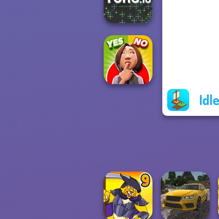
Crazy Racing
YORG.io
Idl
Yes or No
Challenge