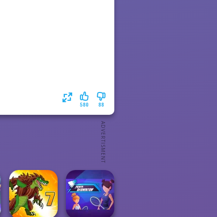
580
88