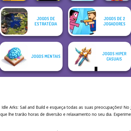
JOGOS DE
JOGOS DE 2
Bloons Tower
ESTRATÉGIA
JOGADORES
Dynamons 10
Ball Surfer 3D
Defense
Mystical Blade 3D
JOGOS HIPER
JOGOS MENTAIS
CASUAIS
dle Arks: Sail and Build e esqueça todas as suas preocupações! No
 que lhe trarão horas de diversão e relaxamento no seu dia. Experi