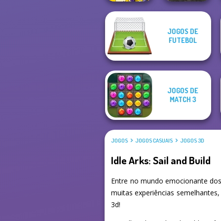
JOGOS DE
Real Drift
FUTEBOL
Dynamons 9
Multiplayer
JOGOS DE
MATCH 3
JOGOS
JOGOS CASUAIS
JOGOS 3D
Idle Arks: Sail and Build
Entre no mundo emocionante dos I
muitas experiências semelhantes,
3d!