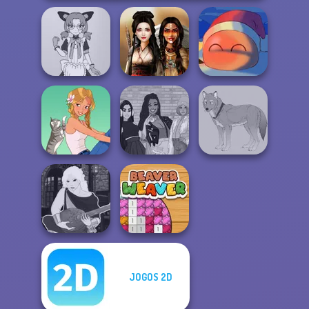
Tokyo Mew Mew
Creator
Battle Maidens
Fireblob Winter
The Fly Squad:
A Girl And Her Pet
#squadgoals
Wolf Maker
JOGOS 2D
Manga Creator -
Fantasy World...
Beaver Weaver