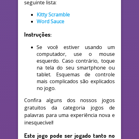
seguinte lista:
Kitty Scramble
Word Sauce
Instruções:
Se você estiver usando um
computador, use o mouse
esquerdo. Caso contrário, toque
na tela do seu smartphone ou
tablet. Esquemas de controle
mais complicados são explicados
no jogo.
Confira alguns dos nossos jogos
gratuitos da categoria jogos de
palavras para uma experiência nova e
inesquecível!
Este jogo pode ser jogado tanto no