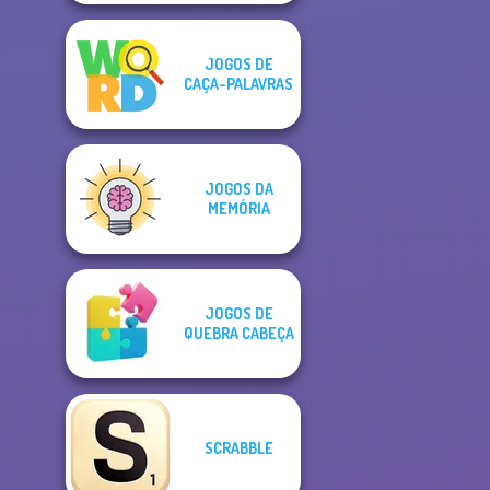
JOGOS DE
CAÇA-PALAVRAS
JOGOS DA
MEMÓRIA
JOGOS DE
QUEBRA CABEÇA
SCRABBLE