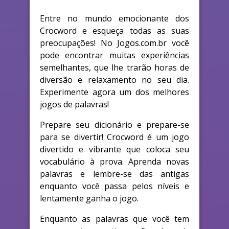
Entre no mundo emocionante dos
Crocword e esqueça todas as suas
preocupações! No Jogos.com.br você
pode encontrar muitas experiências
semelhantes, que lhe trarão horas de
diversão e relaxamento no seu dia.
Experimente agora um dos melhores
jogos de palavras!
Prepare seu dicionário e prepare-se
para se divertir! Crocword é um jogo
divertido e vibrante que coloca seu
vocabulário à prova. Aprenda novas
palavras e lembre-se das antigas
enquanto você passa pelos níveis e
lentamente ganha o jogo.
Enquanto as palavras que você tem