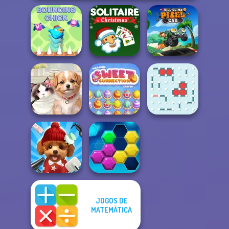
Solitaire Classic
Hill Climb Pixel
Bouncing Chick
Christmas
Car
Mahjong Sweet
Pet Salon
Easter
Dots and Boxes
JOGOS DE
MATEMÁTICA
Pet Salon 2
Puzzle Fever