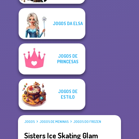
JOGOS DA ELSA
JOGOS DE
PRINCESAS
JOGOS DE
ESTILO
JOGOS
JOGOS DE MENINAS
JOGOS DO FROZEN
Sisters Ice Skating Glam