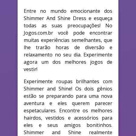
Entre no mundo emocionante dos
Shimmer And Shine Dress e esqueça
todas as suas preocupações! No
Jogos.com.br você pode encontrar
muitas experiências semelhantes, que
lhe trarão horas de diversão e
relaxamento no seu dia. Experimente
agora um dos melhores jogos de
vestir!
Experimente roupas brilhantes com
Shimmer and Shine! Os dois gênios
estão se preparando para uma nova
aventura e eles querem parecer
espetaculares. Encontre os melhores
hairdos, vestidos e acessórios para
eles e seus amigos bonitinhos.
Shimmer and Shine realmente