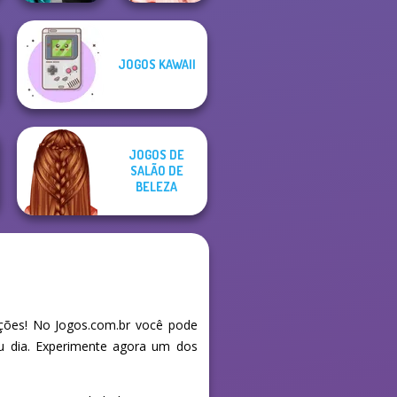
Party Crashers
JOGOS KAWAII
Ex-Boyfriend
Princess Gala
Ed...
Host
JOGOS DE
SALÃO DE
BELEZA
ções! No Jogos.com.br você pode
eu dia. Experimente agora um dos