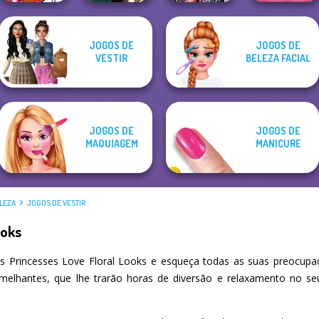
JOGOS DE
JOGOS DE
Winx Paint Fairy
Manga Creator -
Bestie Birthday
Extreme
VESTIR
BELEZA FACIAL
Color
Fantasy World...
Surprise
Makeover
JOGOS DE
JOGOS DE
MAQUIAGEM
MANICURE
LEZA
JOGOS DE VESTIR
ooks
 Princesses Love Floral Looks e esqueça todas as suas preocupa
emelhantes, que lhe trarão horas de diversão e relaxamento no s