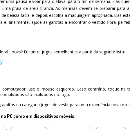
azer uma pausa e voar para o Havaí para o fim de semana. Elas quere
 uma praia de areia branca. As meninas devem se preparar para a
o de beleza facial e depois escolha a maquiagem apropriada. Elas es
 e, finalmente, ajude as garotas a encontrar o vestido floral perfei
oral Looks? Encontre jogos semelhantes a partir da seguinte lista:
ay
 computador, use o mouse esquerdo. Caso contrário, toque na te
complicados são explicados no jogo.
ratuitos da categoria jogos de vestir para uma experiência nova e ine
o no PC como em dispositivos móveis.