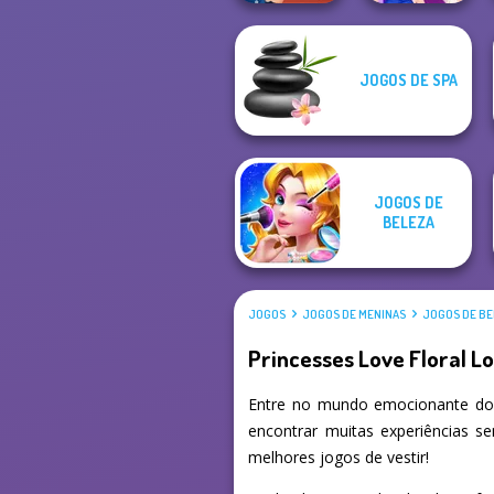
JOGOS DE SPA
ASMR Nail
Treatment
BFFs Night Out
JOGOS DE
BELEZA
JOGOS
JOGOS DE MENINAS
JOGOS DE BE
Princesses Love Floral L
Entre no mundo emocionante dos
encontrar muitas experiências s
melhores jogos de vestir!