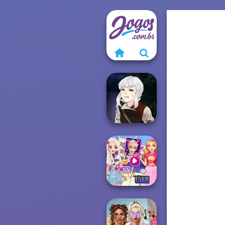
Manga Creator
Vampire Hunter
P...
Elsa And
Rapunzel