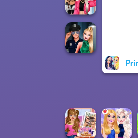
Princess Riv...
BFFs Vs Bullies:
Fashion Rival...
Pri
Style Police
Officer