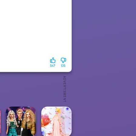
547
135