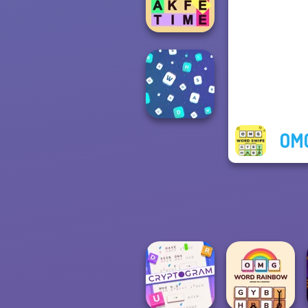
Universe 2
Fillwords: Find
All the Words
OM
Words Match