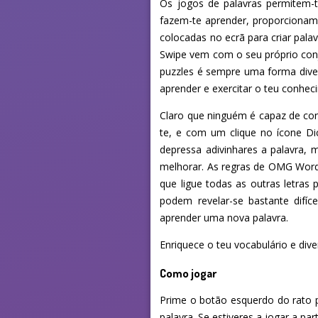
Os jogos de palavras permitem-te
fazem-te aprender, proporcionam 
colocadas no ecrã para criar pal
Swipe vem com o seu próprio conju
puzzles é sempre uma forma dive
aprender e exercitar o teu conhec
Claro que ninguém é capaz de con
te, e com um clique no ícone Di
depressa adivinhares a palavra, 
melhorar. As regras de OMG Word 
que ligue todas as outras letras 
podem revelar-se bastante difíc
aprender uma nova palavra.
Enriquece o teu vocabulário e di
Como jogar
Prime o botão esquerdo do rato p
palavra. Se estiveres a jogar a pa