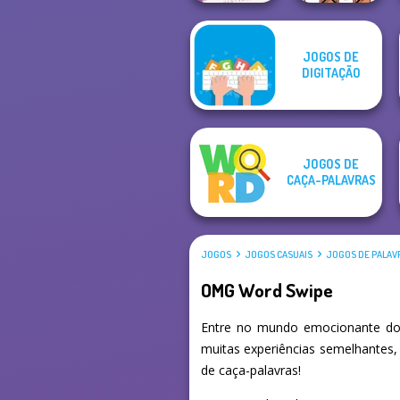
Cryptogram:
JOGOS DE
Word Brain
OMG Word
DIGITAÇÃO
Puzzle
Rainbow
JOGOS DE
CAÇA-PALAVRAS
JOGOS
JOGOS CASUAIS
JOGOS DE PALAV
OMG Word Swipe
Entre no mundo emocionante do
muitas experiências semelhantes,
de caça-palavras!