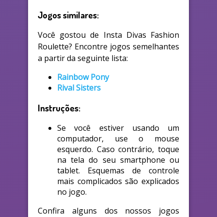
Jogos similares:
Você gostou de Insta Divas Fashion
Roulette? Encontre jogos semelhantes
a partir da seguinte lista:
Rainbow Pony
Rival Sisters
Instruções:
Se você estiver usando um
computador, use o mouse
esquerdo. Caso contrário, toque
na tela do seu smartphone ou
tablet. Esquemas de controle
mais complicados são explicados
no jogo.
Confira alguns dos nossos jogos