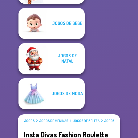
JOGOS DE BEBÊ
JOGOS DE
NATAL
JOGOS DE MODA
JOGOS
JOGOS DE MENINAS
JOGOS DE BELEZA
JOGOS DE VESTIR
Insta Divas Fashion Roulette