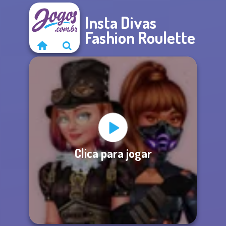
Insta Divas
Fashion Roulette
Clica para jogar