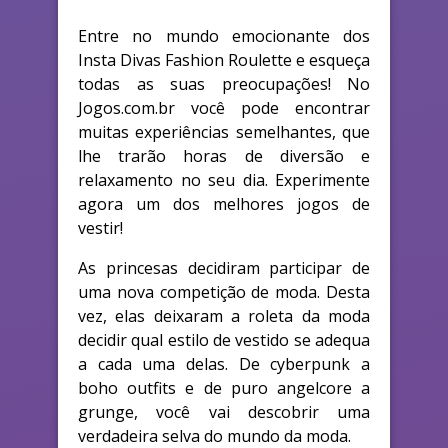
Entre no mundo emocionante dos
Insta Divas Fashion Roulette e esqueça
todas as suas preocupações! No
Jogos.com.br você pode encontrar
muitas experiências semelhantes, que
lhe trarão horas de diversão e
relaxamento no seu dia. Experimente
agora um dos melhores jogos de
vestir!
As princesas decidiram participar de
uma nova competição de moda. Desta
vez, elas deixaram a roleta da moda
decidir qual estilo de vestido se adequa
a cada uma delas. De cyberpunk a
boho outfits e de puro angelcore a
grunge, você vai descobrir uma
verdadeira selva do mundo da moda.