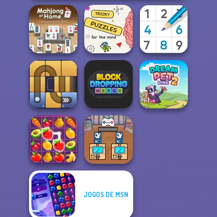
Mahjong At
Home -
Brain Puzzles
Scandinavian...
Quests
Sudoku Royal
Block Dropping
Free the Ball
Merge
Dream Pet Link 2
JOGOS DE MSN
Black Friday
Fruit Mahjong
Stacker