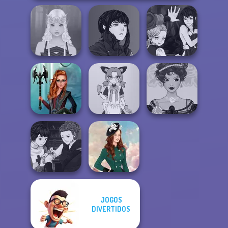
Manga Creator
Manga Creator
Vampire Hunter
Vampire Hunter
Elven Makeover
P...
P...
Centaur
Tokyo Mew Mew
Belle Époque
Princesses
Creator
Costume Creator
JOGOS
Manga Creator
Vampire Hunter
DIVERTIDOS
P...
Kate Middleton