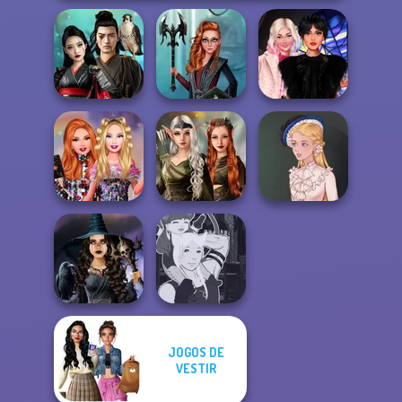
Samurai Spirit
Centaur
Wednesday
Legacy of Honor
Princesses
Besties Fun Day
Elven Kingdom
Bestie Birthday
Forest Of
Surprise
Wonder...
Victorian Alice
JOGOS DE
Mystic Coven The
Manga Creator -
VESTIR
Sisterhood of...
Fantasy World...