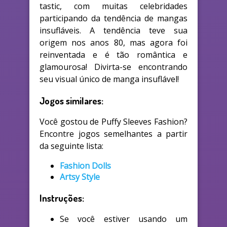
tastic, com muitas celebridades
participando da tendência de mangas
insufláveis. A tendência teve sua
origem nos anos 80, mas agora foi
reinventada e é tão romântica e
glamourosa! Divirta-se encontrando
seu visual único de manga insuflável!
Jogos similares:
Você gostou de Puffy Sleeves Fashion?
Encontre jogos semelhantes a partir
da seguinte lista:
Fashion Dolls
Artsy Style
Instruções:
Se você estiver usando um