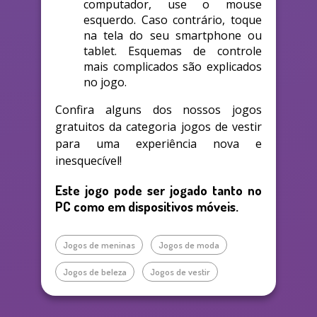
computador, use o mouse
esquerdo. Caso contrário, toque
na tela do seu smartphone ou
tablet. Esquemas de controle
mais complicados são explicados
no jogo.
Confira alguns dos nossos jogos
gratuitos da categoria jogos de vestir
para uma experiência nova e
inesquecível!
Este jogo pode ser jogado tanto no
PC como em dispositivos móveis.
Jogos de meninas
Jogos de moda
Jogos de beleza
Jogos de vestir