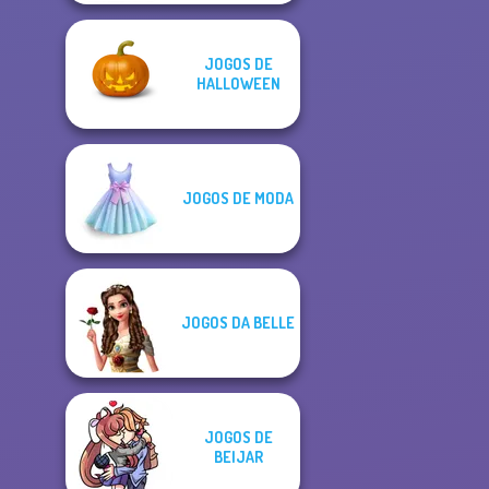
JOGOS DE
HALLOWEEN
JOGOS DE MODA
JOGOS DA BELLE
JOGOS DE
BEIJAR