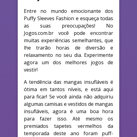
Entre no mundo emocionante dos
Puffy Sleeves Fashion e esqueça todas
as suas preocupações! No
Jogos.com.br você pode encontrar
muitas experiências semelhantes, que
lhe trarão horas de diversão e
relaxamento no seu dia. Experimente
agora um dos melhores jogos de
vestir!
A tendência das mangas insufláveis é
ótima em tantos níveis, e está aqui
para ficar! Se você ainda não adquiriu
algumas camisas e vestidos de mangas
insufláveis, agora é uma boa hora
para fazer isso. Até mesmo os
premiados tapetes vermelhos da
temporada deste ano foram puff-